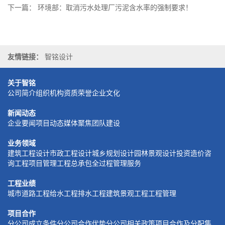
下一篇：
环境部：取消污水处理厂污泥含水率的强制要求！
友情链接：
智铭设计
关于智铭
公司简介
组织机构
资质荣誉
企业文化
新闻动态
企业要闻
项目动态
媒体聚焦
团队建设
业务领域
建筑工程设计
市政工程设计
城乡规划设计
园林景观设计
投资造价咨
询
工程项目管理
工程总承包
全过程管理服务
工程业绩
城市道路工程
给水工程
排水工程
建筑景观工程
工程管理
项目合作
分公司成立条件
分公司合作优势
分公司相关政策
项目合作及分配
集