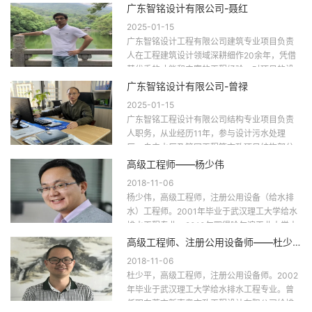
细作 26年，凭借其丰富的工程经验和良好的业
广东智铭设计有限公司-聂红
务操守，对...
2025-01-15
广东智铭设计工程有限公司建筑专业项目负责
人在工程建筑设计领域深耕细作20余年，凭借
其优秀的才能和丰富的工程经验，对项目的设
计精准把握，提升工程项目的美观合理性。一
广东智铭设计有限公司-曾禄
级注册建筑师-...
2025-01-15
广东智铭工程设计有限公司结构专业项目负责
人职务，从业经历11年，参与设计污水处理
厂、自来水厂及管网工程等市政项目结构部分
设计，并担任项目结构负责人。在工程结构设
高级工程师——杨少伟
计领域深耕细作1...
2018-11-06
杨少伟，高级工程师，注册公用设备（给水排
水）工程师。2001年毕业于武汉理工大学给水
排水工程专业，2010年取得哈尔滨工业大学土
木工程（给排水方向）工程硕士。历任中国市
高级工程师、注册公用设备师——杜少平
政工程东...
2018-11-06
杜少平，高级工程师，注册公用设备师。2002
年毕业于武汉理工大学给水排水工程专业。曾
任职东莞市新南粤市政工程设计有限公司给排