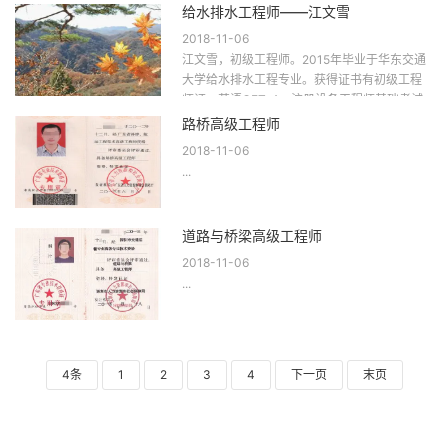
&nb...
给水排水工程师——江文雪
2018-11-06
江文雪，初级工程师。2015年毕业于华东交通
大学给水排水工程专业。获得证书有初级工程
师证、英语CET-4、注册设备工程师基础考试
合格证及海绵城市规划继续教育证。...
路桥高级工程师
2018-11-06
...
道路与桥梁高级工程师
2018-11-06
...
4条
1
2
3
4
下一页
末页