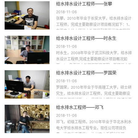
水工程设计、中国市政工程西北设计研究院有
给水排水设计工程师——张攀
限公司广东分...
2018-11-06
张攀，2010年毕业于长安大学，给水排水设计
工程师，完成主要勘察设计项目概况如下：1、
东莞市大岭山镇污水处理厂配套截污次支管网
工程，近期管网总长度100.8km；远期72.4k...
给水排水设计工程师——时永生
2018-11-06
时永生，2008年毕业于武汉科技大学，给水排
水设计工程师,完成主要勘察设计项目概况如
下：1、乌海污水处理厂新建工程，新建污水处
理厂5万m3/d，期间负责该项目设计工作，已
给水排水设计工程师——罗国荣
完工。...
2018-11-06
罗国荣，2010年毕业于华南理工大学，硕士研
究生，给水排水设计工程师，完成主要勘察设
计项目概况如下：1、高速给水曝气生物滤池工
程，给水生物预处理，处理规模73.5万m3/d，
给水排水工程师——邓飞
期...
2018-11-06
邓飞，初级工程师。2010年毕业于华北水利水
电大学给水排水工程专业。现任公司项目负
责。论文发表情况1、汝州市水系规划治理